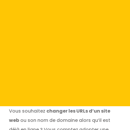
Vous souhaitez
changer les URLs d’un site
web
ou son nom de domaine alors qu’il est
déjà en ligne ? Vous comptez adopter une