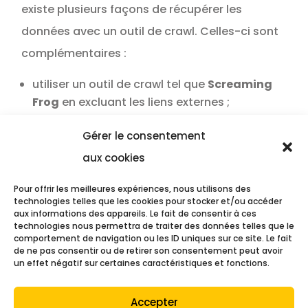
existe plusieurs façons de récupérer les
données avec un outil de crawl. Celles-ci sont
complémentaires :
utiliser un outil de crawl tel que
Screaming
Frog
en excluant les liens externes ;
récupérer les URLs des pages recevant du
Gérer le consentement
trafic et en erreur 404 sur
Google Analytics
et Google Search Console ;
aux cookies
scraper les pages indexées par le
moteur de
Pour offrir les meilleures expériences, nous utilisons des
recherche Google
.
technologies telles que les cookies pour stocker et/ou accéder
aux informations des appareils. Le fait de consentir à ces
Rediriger les URLs vers
technologies nous permettra de traiter des données telles que le
des pages au contenu
comportement de navigation ou les ID uniques sur ce site. Le fait
de ne pas consentir ou de retirer son consentement peut avoir
proche sémantiquement
un effet négatif sur certaines caractéristiques et fonctions.
Vous devez absolument rediriger l’ancien lien
Accepter