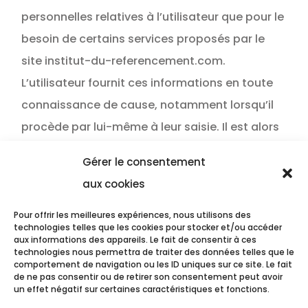
personnelles relatives à l’utilisateur que pour le
besoin de certains services proposés par le
site institut-du-referencement.com.
L’utilisateur fournit ces informations en toute
connaissance de cause, notamment lorsqu’il
procède par lui-même à leur saisie. Il est alors
précisé à l’utilisateur du site institut-du-
Gérer le consentement
referencement.com l’obligation ou non de
aux cookies
fournir ces informations.
Pour offrir les meilleures expériences, nous utilisons des
Les informations recueillies sur le site institut-
technologies telles que les cookies pour stocker et/ou accéder
aux informations des appareils. Le fait de consentir à ces
du-referencement.com sont enregistrées dans
technologies nous permettra de traiter des données telles que le
comportement de navigation ou les ID uniques sur ce site. Le fait
un fichier informatisé par INSTITUT DU
de ne pas consentir ou de retirer son consentement peut avoir
un effet négatif sur certaines caractéristiques et fonctions.
REFERENCEMENT. Elles sont conservées pendant